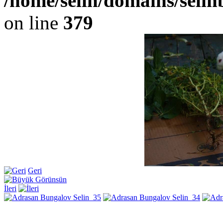
/home/selin/domains/seli
on line
379
Geri
İleri