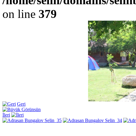
/home/selin/domains/seli
on line
379
Geri
İleri