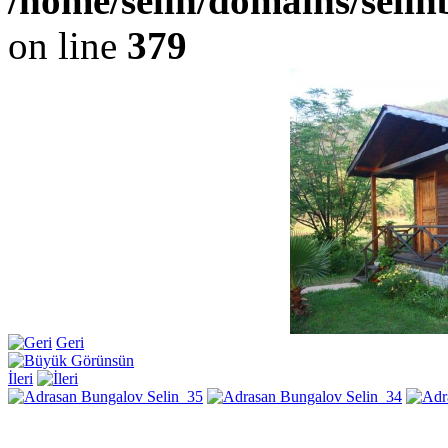
/home/selin/domains/seli
on line
379
Geri
İleri