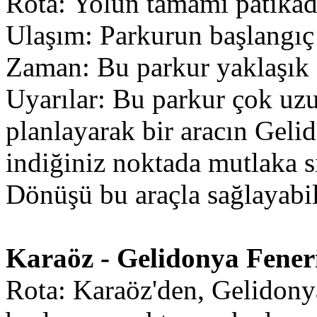
Rota: Yolun tamamı patikad
Ulaşım: Parkurun başlangıç n
Zaman: Bu parkur yaklaşık 7
Uyarılar: Bu parkur çok uz
planlayarak bir aracın Geli
indiğiniz noktada mutlaka s
Dönüşü bu araçla sağlayabil
Karaöz - Gelidonya Fene
Rota: Karaöz'den, Gelidony