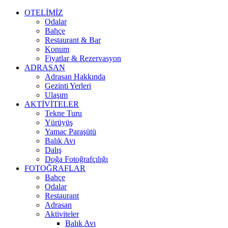
OTELİMİZ
Odalar
Bahçe
Restaurant & Bar
Konum
Fiyatlar & Rezervasyon
ADRASAN
Adrasan Hakkında
Gezinti Yerleri
Ulaşım
AKTİVİTELER
Tekne Turu
Yürüyüş
Yamaç Paraşütü
Balık Avı
Dalış
Doğa Fotoğrafçılığı
FOTOĞRAFLAR
Bahçe
Odalar
Restaurant
Adrasan
Aktiviteler
Balık Avı