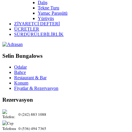
Dalış
Tekne Turu
Yamaç Paraşütü
Yürüyüş
ZİYARETÇİ DEFTERİ
ÜCRETLER
SÜRDÜRÜLEBİLİRLİK
Selin Bungalows
Odalar
Bahçe
Restaurant & Bar
Konum
Fiyatlar & Rezervasyon
Rezervasyon
0 (242) 883 1088
0 (536) 494 7365